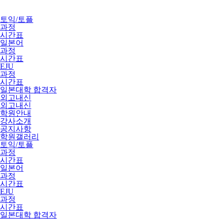
토익/토플
과정
시간표
일본어
과정
시간표
EJU
과정
시간표
일본대학 합격자
외고내신
외고내신
학원안내
강사소개
공지사항
학원갤러리
토익/토플
과정
시간표
일본어
과정
시간표
EJU
과정
시간표
일본대학 합격자