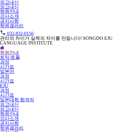
외고내신
외고내신
학원안내
강사소개
공지사항
학원갤러리
032-832-0156
관리의 차이가 실력의 차이를 만듭니다!
SONGDO EJU
LANGUAGE INSTITUTE
학원안내
토익/토플
과정
시간표
일본어
과정
시간표
EJU
과정
시간표
일본대학 합격자
외고내신
외고내신
학원안내
강사소개
공지사항
학원갤러리