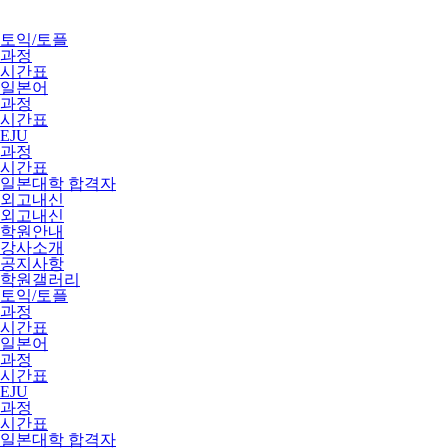
토익/토플
과정
시간표
일본어
과정
시간표
EJU
과정
시간표
일본대학 합격자
외고내신
외고내신
학원안내
강사소개
공지사항
학원갤러리
토익/토플
과정
시간표
일본어
과정
시간표
EJU
과정
시간표
일본대학 합격자