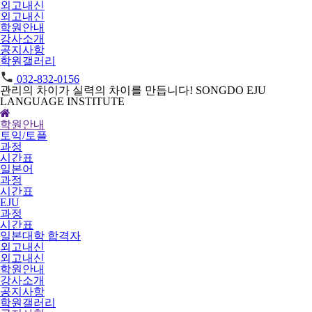
외고내신
외고내신
학원안내
강사소개
공지사항
학원갤러리
032-832-0156
관리의 차이가 실력의 차이를 만듭니다!
SONGDO EJU
LANGUAGE INSTITUTE
학원안내
토익/토플
과정
시간표
일본어
과정
시간표
EJU
과정
시간표
일본대학 합격자
외고내신
외고내신
학원안내
강사소개
공지사항
학원갤러리