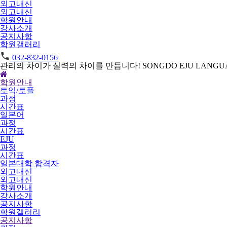
외고내신
외고내신
학원안내
강사소개
공지사항
학원갤러리
032-832-0156
관리의 차이가 실력의 차이를 만듭니다!
SONGDO EJU LANGUA
학원안내
토익/토플
과정
시간표
일본어
과정
시간표
EJU
과정
시간표
일본대학 합격자
외고내신
외고내신
학원안내
강사소개
공지사항
학원갤러리
공지사항