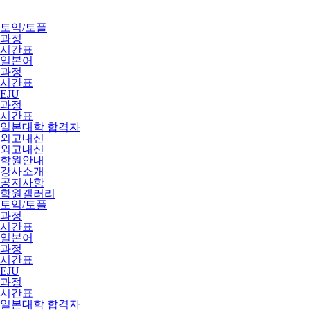
토익/토플
과정
시간표
일본어
과정
시간표
EJU
과정
시간표
일본대학 합격자
외고내신
외고내신
학원안내
강사소개
공지사항
학원갤러리
토익/토플
과정
시간표
일본어
과정
시간표
EJU
과정
시간표
일본대학 합격자