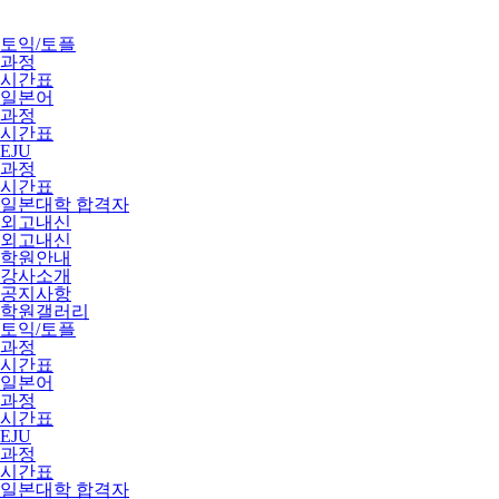
토익/토플
과정
시간표
일본어
과정
시간표
EJU
과정
시간표
일본대학 합격자
외고내신
외고내신
학원안내
강사소개
공지사항
학원갤러리
토익/토플
과정
시간표
일본어
과정
시간표
EJU
과정
시간표
일본대학 합격자