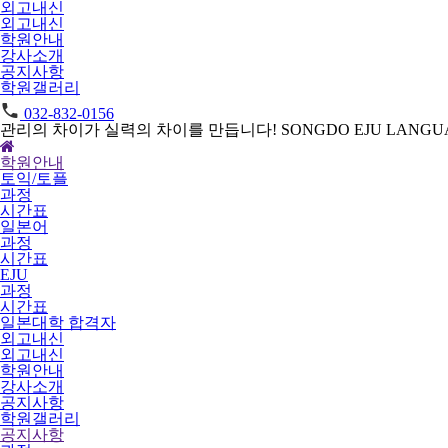
외고내신
외고내신
학원안내
강사소개
공지사항
학원갤러리
032-832-0156
관리의 차이가 실력의 차이를 만듭니다!
SONGDO EJU LANGUA
학원안내
토익/토플
과정
시간표
일본어
과정
시간표
EJU
과정
시간표
일본대학 합격자
외고내신
외고내신
학원안내
강사소개
공지사항
학원갤러리
공지사항